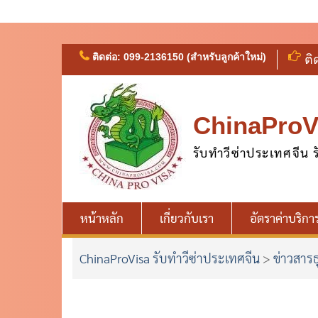
Skip
ติดต่อ: 099-2136150 (สำหรับลูกค้าใหม่)
ติ
to
content
ChinaProVi
รับทำวีซ่าประเทศจีน ร
หน้าหลัก
เกี่ยวกับเรา
อัตราค่าบริกา
ChinaProVisa รับทำวีซ่าประเทศจีน
>
ข่าวสารธ