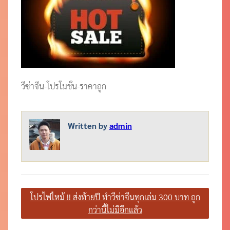
วีซ่าจีน-โปรโมชั่น-ราคาถูก
Written by
admin
แนะแนว
โปรไฟไหม้ !! ส่งท้ายปี ทำวีซ่าจีนทุกเล่ม 300 บาท ถูก
เรื่อง
กว่านี้ไม่มีอีกแล้ว